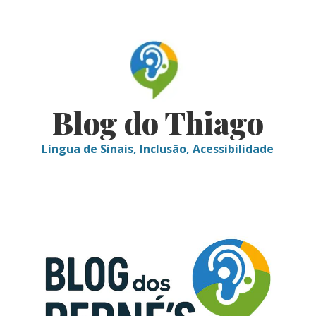
Skip
to
content
Blog do Thiago
Língua de Sinais, Inclusão, Acessibilidade