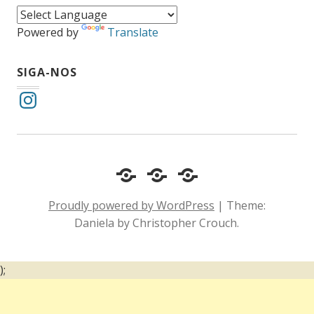
Powered by
Translate
SIGA-NOS
Instagram
Cotidiano
Inclusão
Diário
e
Social
de
Proudly powered by WordPress
|
Theme:
Comportamento
e
um
Daniela by Christopher Crouch.
Acessibilidade
surdo
);