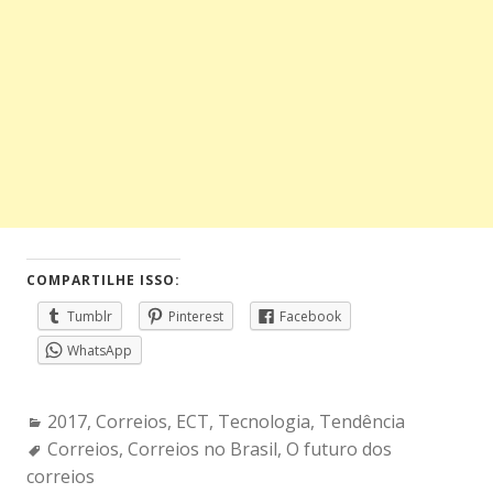
COMPARTILHE ISSO:
Tumblr
Pinterest
Facebook
WhatsApp
Categories:
2017
,
Correios
,
ECT
,
Tecnologia
,
Tendência
Tags:
Correios
,
Correios no Brasil
,
O futuro dos
correios