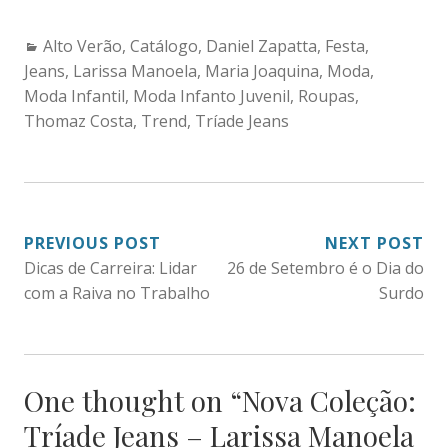
Categories:
Alto Verão
,
Catálogo
,
Daniel Zapatta
,
Festa
,
Jeans
,
Larissa Manoela
,
Maria Joaquina
,
Moda
,
Moda Infantil
,
Moda Infanto Juvenil
,
Roupas
,
Thomaz Costa
,
Trend
,
Tríade Jeans
NAVEGAÇÃO
PREVIOUS POST
NEXT POST
Dicas de Carreira: Lidar
26 de Setembro é o Dia do
DE
com a Raiva no Trabalho
Surdo
POST
One thought on “
Nova Coleção:
Tríade Jeans – Larissa Manoela