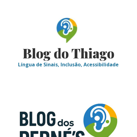
Skip
to
content
Blog do Thiago
Língua de Sinais, Inclusão, Acessibilidade