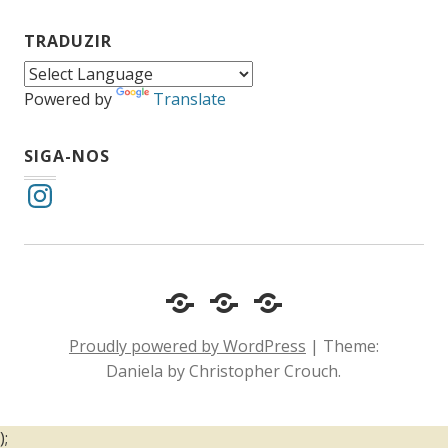
TRADUZIR
Powered by
Translate
SIGA-NOS
Instagram
Cotidiano
Inclusão
Diário
e
Social
de
Proudly powered by WordPress
|
Theme:
Comportamento
e
um
Daniela by Christopher Crouch.
Acessibilidade
surdo
);