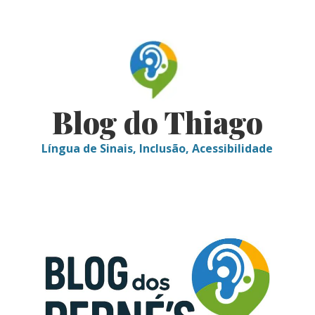
Skip
to
content
Blog do Thiago
Língua de Sinais, Inclusão, Acessibilidade