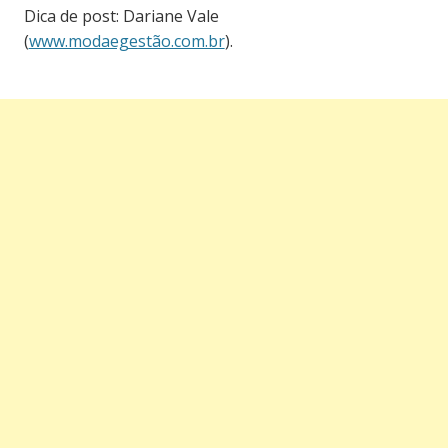
Dica de post: Dariane Vale
(
www.modaegestão.com.br
).