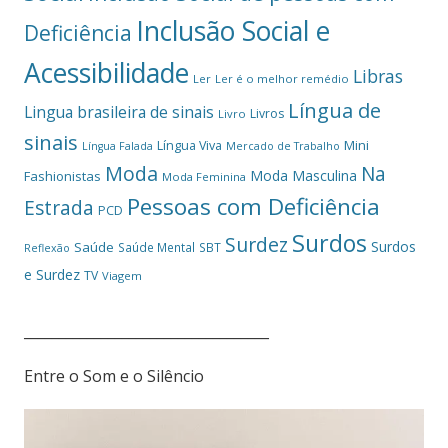
Inclusão Social e
Deficiência
Acessibilidade
Libras
Ler
Ler é o melhor remédio
Língua de
Lingua brasileira de sinais
Livros
Livro
sinais
Mini
Língua Viva
Língua Falada
Mercado de Trabalho
Moda
Na
Moda Masculina
Fashionistas
Moda Feminina
Pessoas com Deficiência
Estrada
PCD
Surdos
Surdez
Surdos
Saúde
Saúde Mental
SBT
Reflexão
e Surdez
TV
Viagem
___________________________________
Entre o Som e o Silêncio