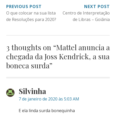
NAVEGAÇÃO
PREVIOUS POST
NEXT POST
O que colocar na sua lista
Centro de Interpretação
DE
de Resoluções para 2020?
de Libras – Goiânia
POST
3 thoughts on “
Mattel anuncia a
chegada da Joss Kendrick, a sua
boneca surda
”
Silvinha
7 de janeiro de 2020 às 5:03 AM
E ela linda surda bonequinha