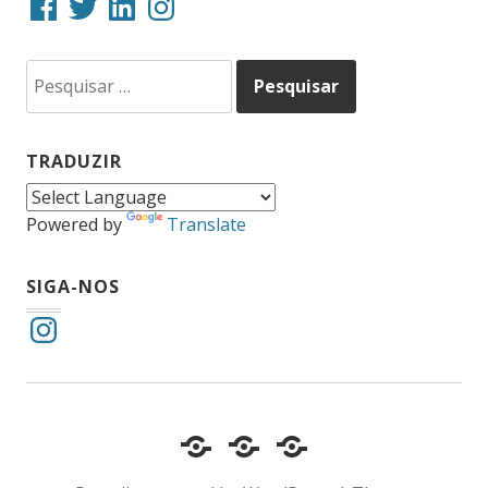
Pesquisar
por:
TRADUZIR
Powered by
Translate
SIGA-NOS
Instagram
Cotidiano
Inclusão
Diário
e
Social
de