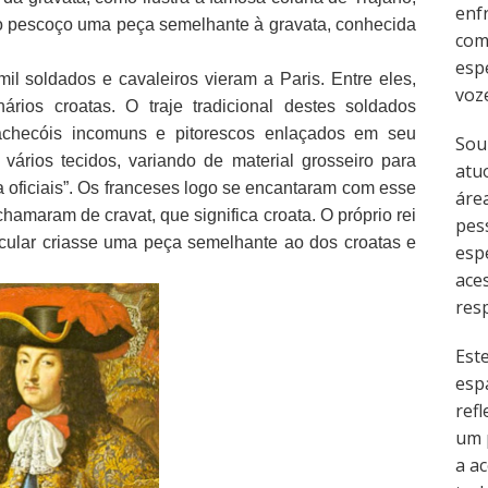
enf
do pescoço uma peça semelhante à gravata, conhecida
com
esp
mil soldados e cavaleiros vieram a Paris. Entre eles,
voz
ios croatas. O traje tradicional destes soldados
achecóis incomuns e pitorescos enlaçados em seu
Sou
vários tecidos, variando de material grosseiro para
atu
oficiais”. Os franceses logo se encantaram com esse
área
amaram de cravat, que significa croata. O próprio rei
pes
icular criasse uma peça semelhante ao dos croatas e
esp
ace
resp
Est
esp
refl
um 
a ac