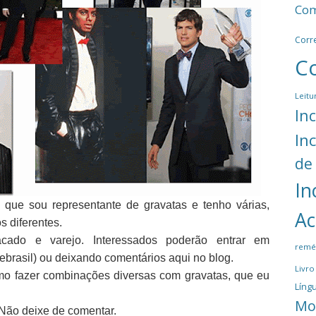
Com
Corr
C
Leitu
In
In
de
In
 que sou representante de gravatas e tenho várias,
Ac
s diferentes.
acado e varejo. Interessados poderão entrar em
remé
nebrasil) ou deixando comentários aqui no blog.
Livro
mo fazer combinações diversas com gravatas, que eu
Língu
Mo
Não deixe de comentar.