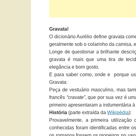
Gravata!
O dicionário Aurélio define gravata com
geralmente sob o colarinho da camisa, e
Longe de questionar a brilhante descri
gravata é mais que uma tira de tecid
elegância e bom gosto.
E para saber como, onde e porque us
Gravata:
Peça de vestuário masculino, mas tam
francês
“cravate”
, que por sua vez é um
primeiro apresentaram a indumentária à
História
(parte extraída da
Wikipédia
):
Provavelmente, a primeira utilização
conhecidas foram identificadas entre o
os romanos fossem os pioneiros no uso 