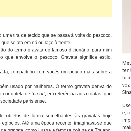
o uma tira de tecido que se passa à volta do pescoço,
 que se ata em nó ou laço à frente.
ção do termo gravata do famoso dicionário, para mim
o que envolve o pescoço: Gravata significa estilo,
Meu
ten
á-la, compartilho com vocês um pouco mais sobre a
bilí
voz 
bém usado por mulheres. O termo gravata deriva do
Sin
a corruptela de
“croat”
, em referência aos croatas, que
 sociedade parisiense.
Use
e, 
 de objetos de forma semelhantes às gravatas hoje
imp
s egípcios. Até uma época recente, imaginava-se que
mai
da gravata, como ilustra a famosa coluna de Trajano,