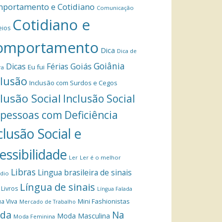
portamento e Cotidiano
Comunicação
Cotidiano e
eios
omportamento
Dica
Dica de
Goiânia
Dicas
Férias
Goiás
Eu fui
ra
clusão
Inclusão com Surdos e Cegos
clusão Social
Inclusão Social
 pessoas com Deficiência
clusão Social e
essibilidade
Ler
Ler é o melhor
Libras
Lingua brasileira de sinais
dio
Língua de sinais
Livros
Língua Falada
Mini Fashionistas
a Viva
Mercado de Trabalho
da
Na
Moda Masculina
Moda Feminina