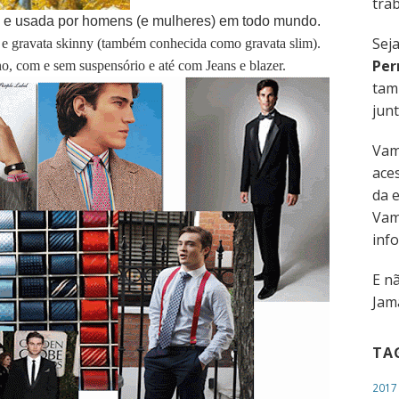
trab
a e usada por homens (e mulheres) em todo mundo.
Sej
a e gravata skinny (também conhecida como gravata slim).
Per
, com e sem suspensório e até com Jeans e blazer.
tam
junt
Vam
aces
da 
Vam
inf
E n
Jama
TA
2017