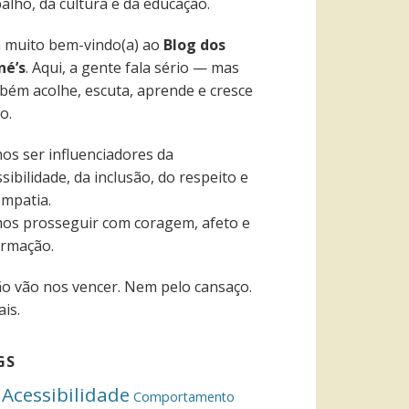
alho, da cultura e da educação.
a muito bem-vindo(a) ao
Blog dos
né’s
. Aqui, a gente fala sério — mas
bém acolhe, escuta, aprende e cresce
o.
os ser influenciadores da
sibilidade, da inclusão, do respeito e
empatia.
os prosseguir com coragem, afeto e
ormação.
ão vão nos vencer. Nem pelo cansaço.
is.
GS
Acessibilidade
Comportamento