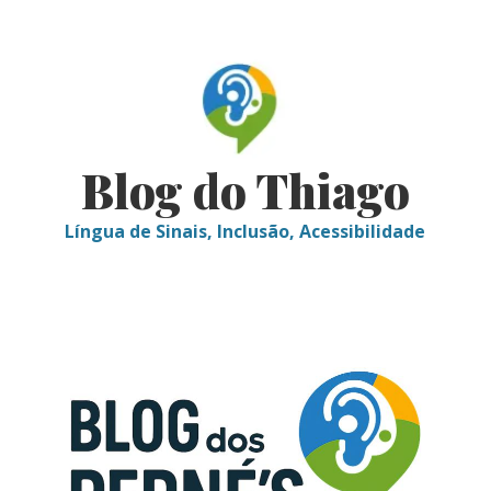
Skip
to
content
Blog do Thiago
Língua de Sinais, Inclusão, Acessibilidade