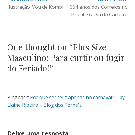
NAVEGAÇÃO
Ilustração: Vou de Kombi
354 anos dos Correios no
DE
Brasil e o Dia do Carteiro
POST
One thought on “
Plus Size
Masculino: Para curtir ou fugir
do Feriado!
”
Pingback:
Por que ser feliz apenas no carnaval? – by
Elaine Ribeiro – Blog dos Perné's
Deixe uma resposta