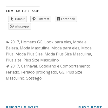
COMPARTILHE ISSO:
Tumblr
Pinterest
Facebook
WhatsApp
Categories:
2017
,
Homens GG
,
Look para eles
,
Moda e
Beleza
,
Moda Masculina
,
Moda para eles
,
Moda
Plus
,
Moda Plus Size
,
Moda Plus Size Masculina
,
Plus size
,
Plus Size Masculino
Tags:
2017
,
Carnaval
,
Cotidiano e Comportamento
,
Feriado
,
Feriado prolongado
,
GG
,
Plus Size
Masculino
,
Sossego
PREVIOUS POST
NEXT POST