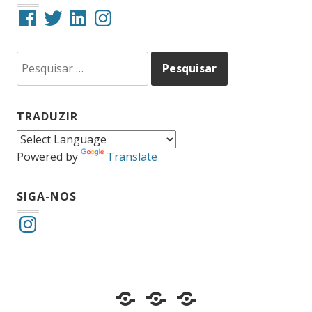
Facebook
Twitter
LinkedIn
Instagram
Pesquisar
por:
TRADUZIR
Powered by
Translate
SIGA-NOS
Instagram
Cotidiano
Inclusão
Diário