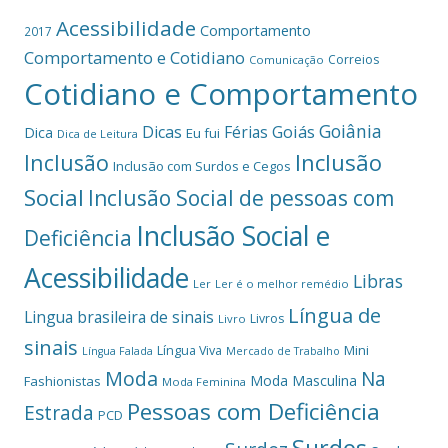
Acessibilidade
Comportamento
2017
Comportamento e Cotidiano
Correios
Comunicação
Cotidiano e Comportamento
Goiânia
Dicas
Férias
Goiás
Dica
Eu fui
Dica de Leitura
Inclusão
Inclusão
Inclusão com Surdos e Cegos
Social
Inclusão Social de pessoas com
Inclusão Social e
Deficiência
Acessibilidade
Libras
Ler
Ler é o melhor remédio
Língua de
Lingua brasileira de sinais
Livros
Livro
sinais
Mini
Língua Viva
Língua Falada
Mercado de Trabalho
Moda
Na
Moda Masculina
Fashionistas
Moda Feminina
Pessoas com Deficiência
Estrada
PCD