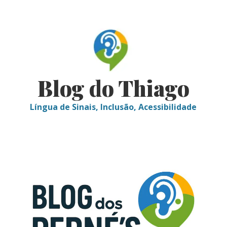
Skip
to
content
Blog do Thiago
Língua de Sinais, Inclusão, Acessibilidade