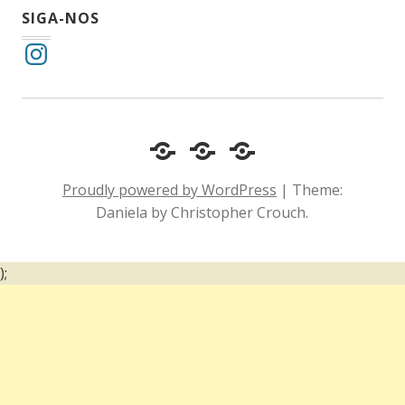
SIGA-NOS
Instagram
Cotidiano
Inclusão
Diário
e
Social
de
Proudly powered by WordPress
|
Theme:
Comportamento
e
um
Daniela by Christopher Crouch.
Acessibilidade
surdo
);