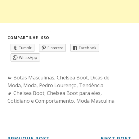
COMPARTILHE ISSO:
Tumblr
Pinterest
Facebook
WhatsApp
Categories:
Botas Masculinas
,
Chelsea Boot
,
Dicas de
Moda
,
Moda
,
Pedro Lourenço
,
Tendência
Tags:
Chelsea Boot
,
Chelsea Boot para eles
,
Cotidiano e Comportamento
,
Moda Masculina
PREVIOUS POST
NEXT POST