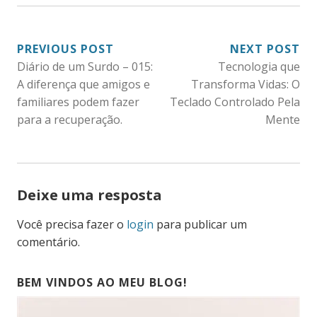
NAVEGAÇÃO
PREVIOUS POST
NEXT POST
Diário de um Surdo – 015:
Tecnologia que
DE
A diferença que amigos e
Transforma Vidas: O
POST
familiares podem fazer
Teclado Controlado Pela
para a recuperação.
Mente
Deixe uma resposta
Você precisa fazer o
login
para publicar um
comentário.
BEM VINDOS AO MEU BLOG!