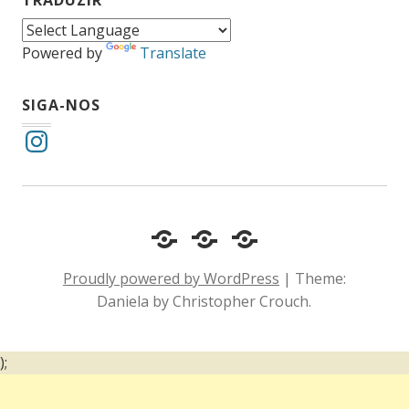
TRADUZIR
Powered by
Translate
SIGA-NOS
Instagram
Cotidiano
Inclusão
Diário
e
Social
de
Proudly powered by WordPress
|
Theme:
Comportamento
e
um
Daniela by Christopher Crouch.
Acessibilidade
surdo
);