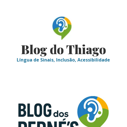
Skip
to
content
Blog do Thiago
Língua de Sinais, Inclusão, Acessibilidade