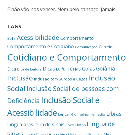
E não vão nos vencer. Nem pelo cansaço. Jamais.
TAGS
Acessibilidade
Comportamento
2017
Comportamento e Cotidiano
Correios
Comunicação
Cotidiano e Comportamento
Goiânia
Dicas
Férias
Goiás
Dica
Eu fui
Dica de Leitura
Inclusão
Inclusão
Inclusão com Surdos e Cegos
Social
Inclusão Social de pessoas com
Inclusão Social e
Deficiência
Acessibilidade
Libras
Ler
Ler é o melhor remédio
Língua de
Lingua brasileira de sinais
Livros
Livro
sinais
Mini
Língua Viva
Língua Falada
Mercado de Trabalho