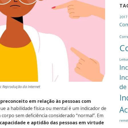
TA
2017
Com
Corr
C
Leitu
In
In
de
 Reprodução da Internet
In
 preconceito em relação às pessoas com
Ac
 que a habilidade física ou mental é um indicador de
corpo sem deficiência considerado “normal”. Em
remé
 capacidade e aptidão das pessoas em virtude