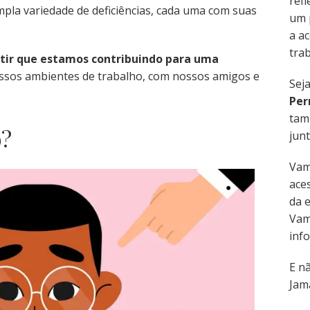
refl
la variedade de deficiências, cada uma com suas
um 
a ac
trab
ntir que estamos contribuindo para uma
sos ambientes de trabalho, com nossos amigos e
Sej
Per
tam
o?
junt
Vam
aces
da 
Vam
inf
E n
Jama