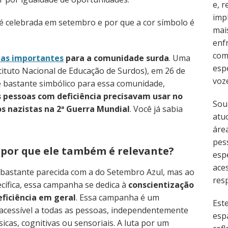
e, 
imp
 é celebrada em setembro e por que a cor símbolo é
mai
enf
com
tas importantes
para a comunidade surda
. Uma
esp
stituto Nacional de Educação de Surdos), em 26 de
voz
é bastante simbólico para essa comunidade,
s pessoas com deficiência precisavam usar no
Sou
os nazistas na 2ª Guerra Mundial
. Você já sabia
atu
área
pes
 por que ele também é relevante?
esp
ace
astante parecida com a do Setembro Azul, mas ao
resp
ecífica, essa campanha se dedica à
conscientização
eficiência em geral
. Essa campanha é um
Est
 acessível a todas as pessoas, independentemente
esp
ísicas, cognitivas ou sensoriais. A luta por um