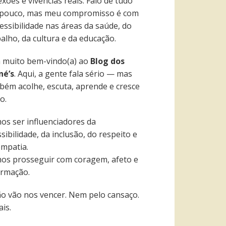
exões e vivências reais. Falo de tudo
pouco, mas meu compromisso é com
essibilidade nas áreas da saúde, do
alho, da cultura e da educação.
a muito bem-vindo(a) ao
Blog dos
né’s
. Aqui, a gente fala sério — mas
bém acolhe, escuta, aprende e cresce
o.
os ser influenciadores da
sibilidade, da inclusão, do respeito e
empatia.
os prosseguir com coragem, afeto e
ormação.
ão vão nos vencer. Nem pelo cansaço.
is.