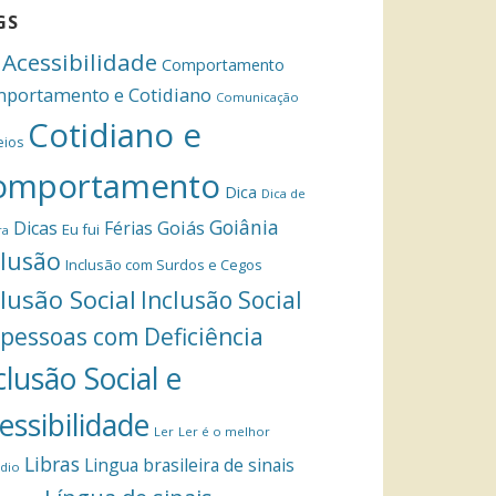
GS
Acessibilidade
Comportamento
portamento e Cotidiano
Comunicação
Cotidiano e
eios
omportamento
Dica
Dica de
Goiânia
Dicas
Férias
Goiás
Eu fui
ra
clusão
Inclusão com Surdos e Cegos
clusão Social
Inclusão Social
 pessoas com Deficiência
clusão Social e
essibilidade
Ler
Ler é o melhor
Libras
Lingua brasileira de sinais
dio