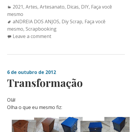
Categories:
2021
,
Artes
,
Artesanato
,
Dicas
,
DIY
,
Faça você
mesmo
Tags:
aNDREIA DOS ANJOS
,
Diy Scrap
,
Faça você
mesmo
,
Scrapbooking
Leave a comment
6 de outubro de 2012
Transformação
Olá!
Olha o que eu mesmo fiz: