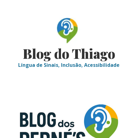
Skip
to
content
Blog do Thiago
Língua de Sinais, Inclusão, Acessibilidade