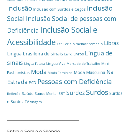
Inclusão
Inclusão
Inclusão com Surdos e Cegos
Social
Inclusão Social de pessoas com
Inclusão Social e
Deficiência
Acessibilidade
Libras
Ler
Ler é o melhor remédio
Língua de
Lingua brasileira de sinais
Livros
Livro
sinais
Mini
Língua Viva
Língua Falada
Mercado de Trabalho
Moda
Na
Moda Masculina
Fashionistas
Moda Feminina
Pessoas com Deficiência
Estrada
PCD
Surdos
Surdez
Surdos
Saúde
Saúde Mental
SBT
Reflexão
e Surdez
TV
Viagem
___________________________________
Entre o Som e o Silêncio