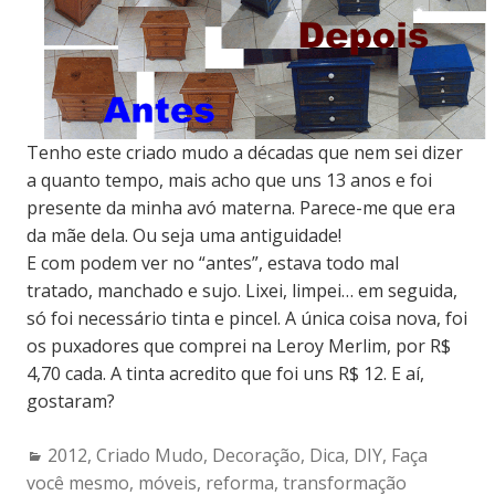
Tenho este criado mudo a décadas que nem sei dizer
a quanto tempo, mais acho que uns 13 anos e foi
presente da minha avó materna. Parece-me que era
da mãe dela. Ou seja uma antiguidade!
E com podem ver no “antes”, estava todo mal
tratado, manchado e sujo. Lixei, limpei… em seguida,
só foi necessário tinta e pincel. A única coisa nova, foi
os puxadores que comprei na Leroy Merlim, por R$
4,70 cada. A tinta acredito que foi uns R$ 12. E aí,
gostaram?
Categories:
2012
,
Criado Mudo
,
Decoração
,
Dica
,
DIY
,
Faça
você mesmo
,
móveis
,
reforma
,
transformação