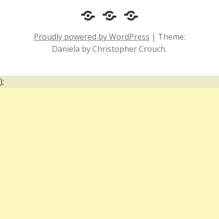
Cotidiano
Inclusão
Diário
e
Social
de
Proudly powered by WordPress
|
Theme:
Comportamento
e
um
Daniela by Christopher Crouch.
Acessibilidade
surdo
);