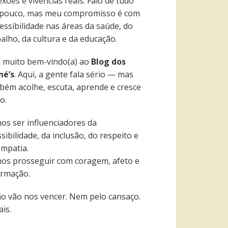
exões e vivências reais. Falo de tudo
pouco, mas meu compromisso é com
essibilidade nas áreas da saúde, do
alho, da cultura e da educação.
a muito bem-vindo(a) ao
Blog dos
né’s
. Aqui, a gente fala sério — mas
bém acolhe, escuta, aprende e cresce
o.
os ser influenciadores da
sibilidade, da inclusão, do respeito e
empatia.
os prosseguir com coragem, afeto e
ormação.
ão vão nos vencer. Nem pelo cansaço.
is.