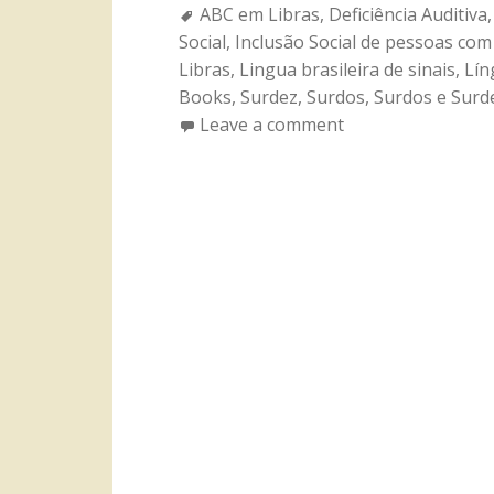
Tags:
ABC em Libras
,
Deficiência Auditiva
Social
,
Inclusão Social de pessoas com 
Libras
,
Lingua brasileira de sinais
,
Lín
Books
,
Surdez
,
Surdos
,
Surdos e Surd
Leave a comment