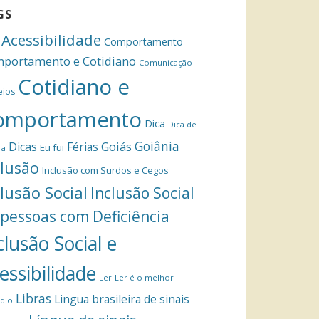
GS
Acessibilidade
Comportamento
portamento e Cotidiano
Comunicação
Cotidiano e
eios
omportamento
Dica
Dica de
Goiânia
Dicas
Férias
Goiás
Eu fui
ra
clusão
Inclusão com Surdos e Cegos
clusão Social
Inclusão Social
 pessoas com Deficiência
clusão Social e
essibilidade
Ler
Ler é o melhor
Libras
Lingua brasileira de sinais
dio