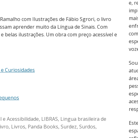
e, 
imp
mai
 Ramalho com Ilustrações de Fábio Sgrori, o livro
enf
possam aprender muito da Língua de Sinais. Com
com
e belas ilustrações. Um obra com preço acessível e
esp
voz
Sou
m e Curiosidades
atu
área
pes
esp
pequenos
ace
resp
l e Acessibilidade
,
LIBRAS
,
Lingua brasileira de
Est
ivro
,
Livros
,
Panda Books
,
Surdez
,
Surdos
,
esp