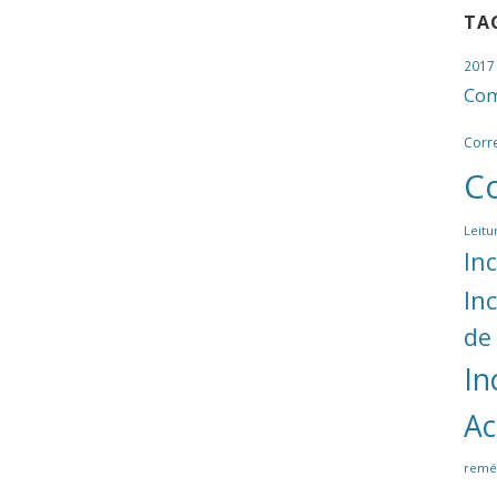
TA
2017
Com
Corr
C
Leitu
In
In
de
In
Ac
remé