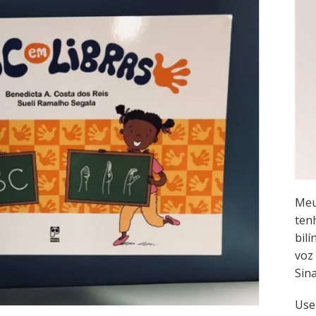
Meu
ten
bilí
voz 
Sin
Use