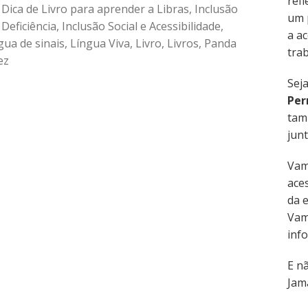
refl
,
Dica de Livro para aprender a Libras
,
Inclusão
um 
Deficiência
,
Inclusão Social e Acessibilidade
,
a ac
gua de sinais
,
Língua Viva
,
Livro
,
Livros
,
Panda
trab
ez
Sej
Per
tam
junt
Vam
aces
da 
Vam
inf
E n
Jama