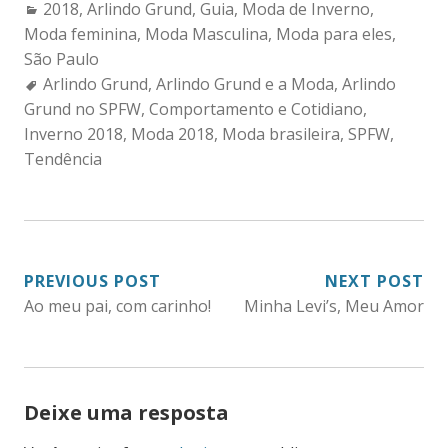
Categories:
2018
,
Arlindo Grund
,
Guia
,
Moda de Inverno
,
Moda feminina
,
Moda Masculina
,
Moda para eles
,
São Paulo
Tags:
Arlindo Grund
,
Arlindo Grund e a Moda
,
Arlindo
Grund no SPFW
,
Comportamento e Cotidiano
,
Inverno 2018
,
Moda 2018
,
Moda brasileira
,
SPFW
,
Tendência
NAVEGAÇÃO
PREVIOUS POST
NEXT POST
Ao meu pai, com carinho!
Minha Levi’s, Meu Amor
DE
POST
Deixe uma resposta