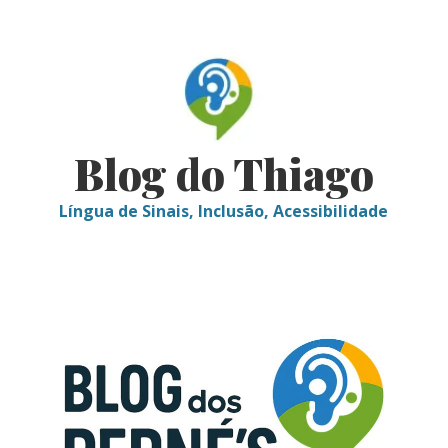
Skip
to
content
Blog do Thiago
Língua de Sinais, Inclusão, Acessibilidade