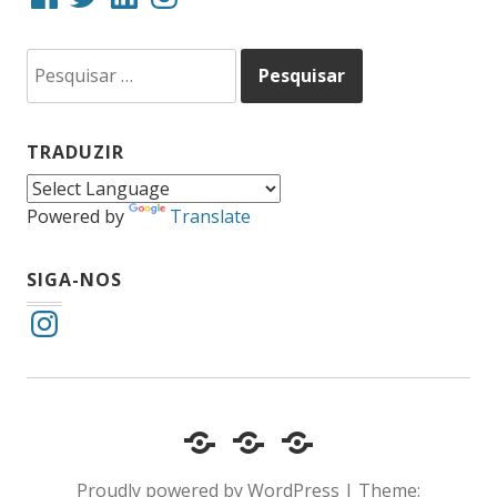
Pesquisar
por:
TRADUZIR
Powered by
Translate
SIGA-NOS
Instagram
Cotidiano
Inclusão
Diário
e
Social
de
Proudly powered by WordPress
|
Theme:
Comportamento
e
um