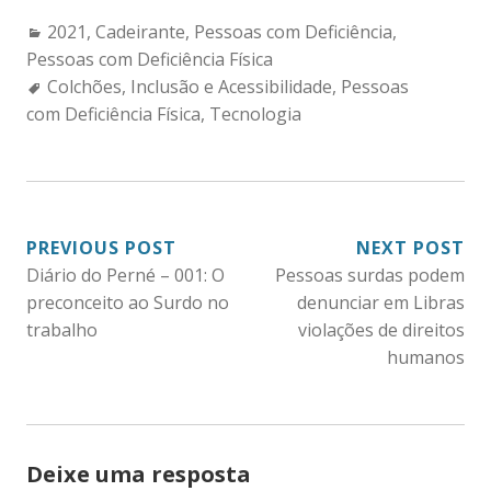
Categories:
2021
,
Cadeirante
,
Pessoas com Deficiência
,
Pessoas com Deficiência Física
Tags:
Colchões
,
Inclusão e Acessibilidade
,
Pessoas
com Deficiência Física
,
Tecnologia
NAVEGAÇÃO
PREVIOUS POST
NEXT POST
Diário do Perné – 001: O
Pessoas surdas podem
DE
preconceito ao Surdo no
denunciar em Libras
POST
trabalho
violações de direitos
humanos
Deixe uma resposta