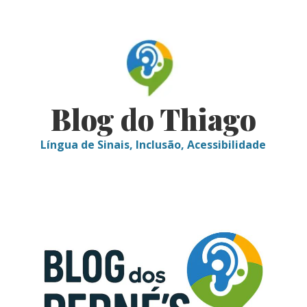
Skip
to
content
Blog do Thiago
Língua de Sinais, Inclusão, Acessibilidade