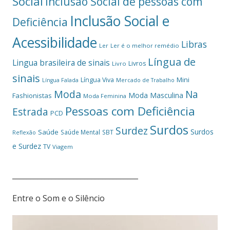
Social
Inclusão Social de pessoas com
Inclusão Social e
Deficiência
Acessibilidade
Libras
Ler
Ler é o melhor remédio
Língua de
Lingua brasileira de sinais
Livros
Livro
sinais
Mini
Língua Viva
Língua Falada
Mercado de Trabalho
Moda
Na
Moda Masculina
Fashionistas
Moda Feminina
Pessoas com Deficiência
Estrada
PCD
Surdos
Surdez
Surdos
Saúde
Saúde Mental
SBT
Reflexão
e Surdez
TV
Viagem
___________________________________
Entre o Som e o Silêncio