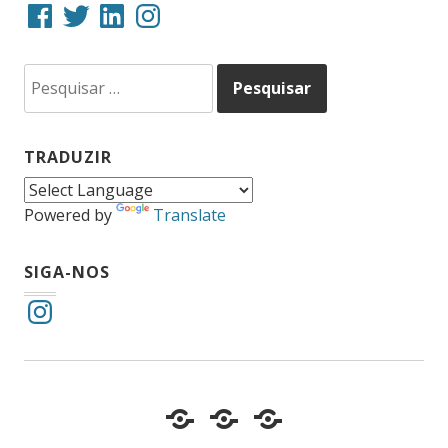
Facebook
Twitter
LinkedIn
Instagram
Pesquisar
por:
TRADUZIR
Powered by
Translate
SIGA-NOS
Instagram
Cotidiano
Inclusão
Diário
e
Social
de