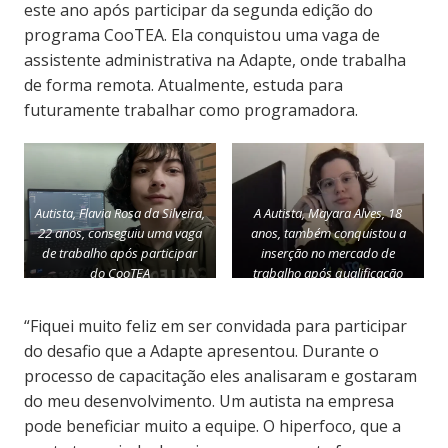
este ano após participar da segunda edição do
programa CooTEA. Ela conquistou uma vaga de
assistente administrativa na Adapte, onde trabalha
de forma remota. Atualmente, estuda para
futuramente trabalhar como programadora.
Autista, Flavia Rosa da Silveira,
A Autista, Mayara Alves, 18
22 anos, conseguiu uma vaga
anos, também conquistou a
de trabalho após participar
inserção no mercado de
do CooTEA
trabalho após qualificação
“Fiquei muito feliz em ser convidada para participar
do desafio que a Adapte apresentou. Durante o
processo de capacitação eles analisaram e gostaram
do meu desenvolvimento. Um autista na empresa
pode beneficiar muito a equipe. O hiperfoco, que a