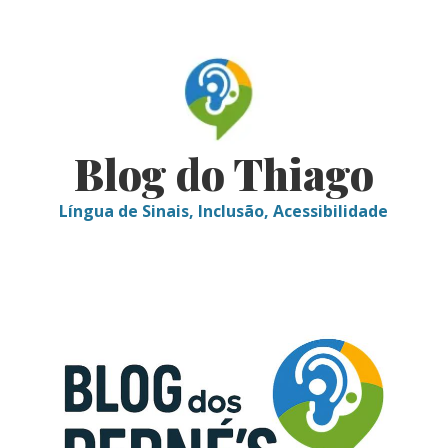
Skip
to
content
Blog do Thiago
Língua de Sinais, Inclusão, Acessibilidade