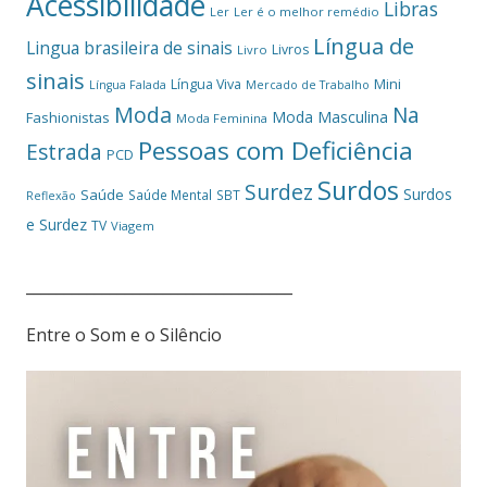
Acessibilidade
Libras
Ler
Ler é o melhor remédio
Língua de
Lingua brasileira de sinais
Livros
Livro
sinais
Mini
Língua Viva
Língua Falada
Mercado de Trabalho
Moda
Na
Moda Masculina
Fashionistas
Moda Feminina
Pessoas com Deficiência
Estrada
PCD
Surdos
Surdez
Surdos
Saúde
Saúde Mental
SBT
Reflexão
e Surdez
TV
Viagem
___________________________________
Entre o Som e o Silêncio