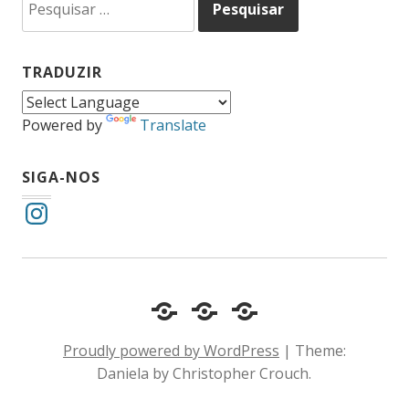
por:
TRADUZIR
Powered by
Translate
SIGA-NOS
Instagram
Cotidiano
Inclusão
Diário
e
Social
de
Proudly powered by WordPress
|
Theme:
Comportamento
e
um
Daniela by Christopher Crouch.
Acessibilidade
surdo