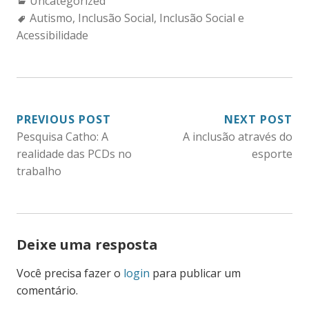
Categories:
Uncategorized
Tags:
Autismo
,
Inclusão Social
,
Inclusão Social e
Acessibilidade
NAVEGAÇÃO
PREVIOUS POST
NEXT POST
Pesquisa Catho: A
A inclusão através do
DE
realidade das PCDs no
esporte
POST
trabalho
Deixe uma resposta
Você precisa fazer o
login
para publicar um
comentário.