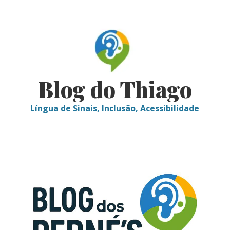
Skip
to
content
Blog do Thiago
Língua de Sinais, Inclusão, Acessibilidade