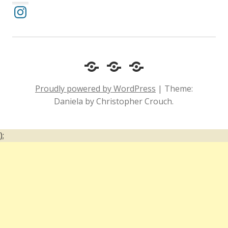
Instagram
Cotidiano
Inclusão
Diário
e
Social
de
Proudly powered by WordPress
|
Theme:
Comportamento
e
um
Daniela by Christopher Crouch.
Acessibilidade
surdo
);