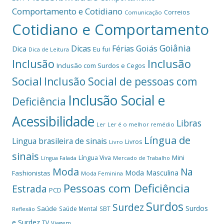
Comportamento e Cotidiano
Correios
Comunicação
Cotidiano e Comportamento
Goiânia
Dicas
Férias
Goiás
Dica
Eu fui
Dica de Leitura
Inclusão
Inclusão
Inclusão com Surdos e Cegos
Social
Inclusão Social de pessoas com
Inclusão Social e
Deficiência
Acessibilidade
Libras
Ler
Ler é o melhor remédio
Língua de
Lingua brasileira de sinais
Livros
Livro
sinais
Mini
Língua Viva
Língua Falada
Mercado de Trabalho
Moda
Na
Moda Masculina
Fashionistas
Moda Feminina
Pessoas com Deficiência
Estrada
PCD
Surdos
Surdez
Surdos
Saúde
Saúde Mental
SBT
Reflexão
e Surdez
TV
Viagem