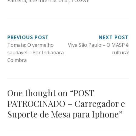
Parceria
,
Site Internacional
,
TOSAVE
NAVEGAÇÃO
PREVIOUS POST
NEXT POST
Tomate: O vermelho
Viva São Paulo – O MASP é
DE
saudável – Por Indianara
cultura!
POST
Coimbra
One thought on “
POST
PATROCINADO – Carregador e
Suporte de Mesa para Iphone
”