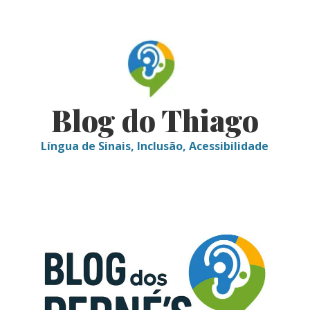
Skip
to
content
Blog do Thiago
Língua de Sinais, Inclusão, Acessibilidade