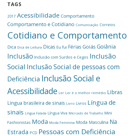
TAGS
Acessibilidade
Comportamento
2017
Comportamento e Cotidiano
Correios
Comunicação
Cotidiano e Comportamento
Goiânia
Dicas
Férias
Goiás
Dica
Eu fui
Dica de Leitura
Inclusão
Inclusão
Inclusão com Surdos e Cegos
Social
Inclusão Social de pessoas com
Inclusão Social e
Deficiência
Acessibilidade
Libras
Ler
Ler é o melhor remédio
Língua de
Lingua brasileira de sinais
Livros
Livro
sinais
Mini
Língua Viva
Língua Falada
Mercado de Trabalho
Moda
Na
Moda Masculina
Fashionistas
Moda Feminina
Pessoas com Deficiência
Estrada
PCD