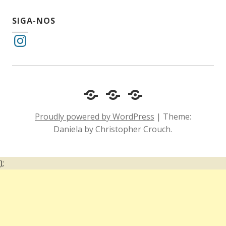
SIGA-NOS
Instagram
Cotidiano
Inclusão
Diário
e
Social
de
Proudly powered by WordPress
|
Theme:
Comportamento
e
um
Daniela by Christopher Crouch.
Acessibilidade
surdo
);