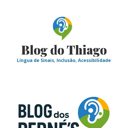
Skip
to
content
Blog do Thiago
Língua de Sinais, Inclusão, Acessibilidade