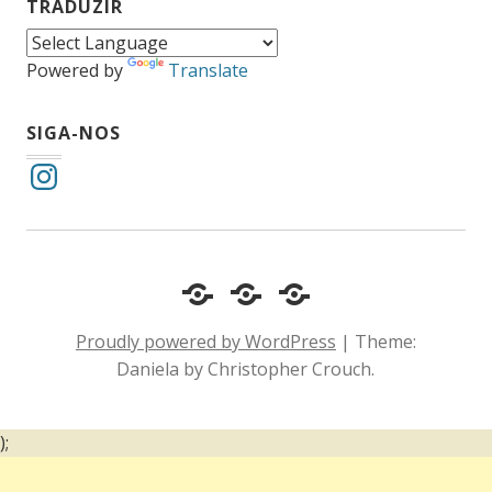
TRADUZIR
Powered by
Translate
SIGA-NOS
Instagram
Cotidiano
Inclusão
Diário
e
Social
de
Proudly powered by WordPress
|
Theme:
Comportamento
e
um
Daniela by Christopher Crouch.
Acessibilidade
surdo
);