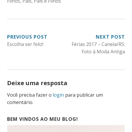
Filhos
,
Pais
,
Pais e Filhos
NAVEGAÇÃO
PREVIOUS POST
NEXT POST
Escolha ser feliz!
Férias 2017 – Canela/RS:
DE
Foto à Moda Antiga
POST
Deixe uma resposta
Você precisa fazer o
login
para publicar um
comentário.
BEM VINDOS AO MEU BLOG!