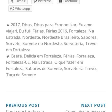
Tumblr
Pinterest
Facebook
WhatsApp
Categories:
2017
,
Dicas
,
Dicas para Economizar
,
Eu amo
viajar!
,
Eu fui!
,
Férias
,
Férias 2016
,
Fortaleza
,
Na
Estrada
,
Nordeste
,
Nordeste Brasileiro
,
Sabores
,
Sorvete
,
Sorvete no Nordeste
,
Sorveteria
,
Trevo
em Fortaleza
Tags:
Ceará
,
Delicia em Fortaleza
,
Férias
,
Fortaleza
,
Fortaleza-CE
,
Na Estrada
,
O que fazer em
Fortaleza
,
Sabores de Sorvete
,
Sorveteria Trevo
,
Taça de Sorvete
NAVEGAÇÃO
PREVIOUS POST
NEXT POST
Como gostar do seu
Como ajudar pessoas