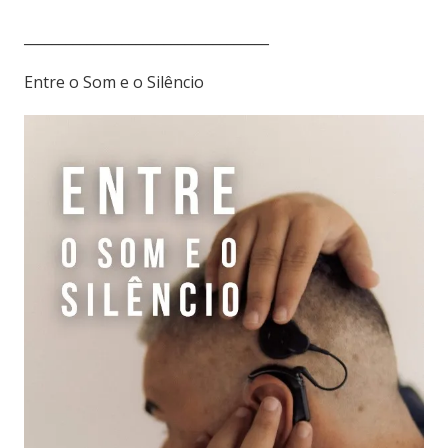
___________________________________
Entre o Som e o Silêncio