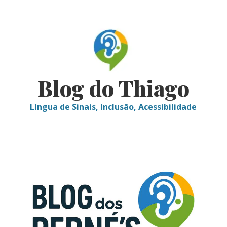
Skip
to
content
Blog do Thiago
Língua de Sinais, Inclusão, Acessibilidade