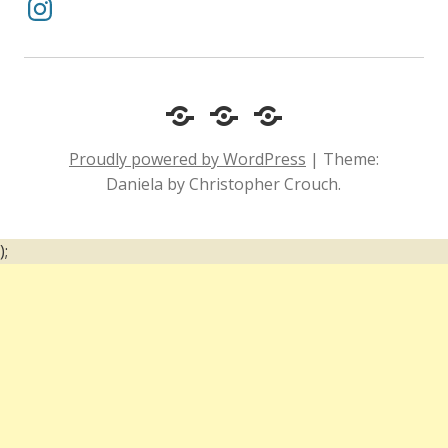
Instagram
Cotidiano
Inclusão
Diário
e
Social
de
Proudly powered by WordPress
|
Theme:
Comportamento
e
um
Daniela by Christopher Crouch.
Acessibilidade
surdo
);