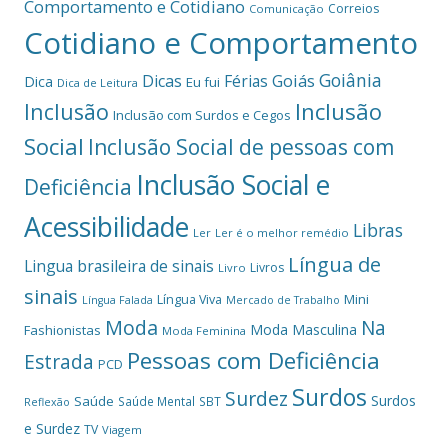
Comportamento e Cotidiano
Correios
Comunicação
Cotidiano e Comportamento
Goiânia
Dicas
Férias
Goiás
Dica
Eu fui
Dica de Leitura
Inclusão
Inclusão
Inclusão com Surdos e Cegos
Social
Inclusão Social de pessoas com
Inclusão Social e
Deficiência
Acessibilidade
Libras
Ler
Ler é o melhor remédio
Língua de
Lingua brasileira de sinais
Livros
Livro
sinais
Mini
Língua Viva
Língua Falada
Mercado de Trabalho
Moda
Na
Moda Masculina
Fashionistas
Moda Feminina
Pessoas com Deficiência
Estrada
PCD
Surdos
Surdez
Surdos
Saúde
Saúde Mental
SBT
Reflexão
e Surdez
TV
Viagem