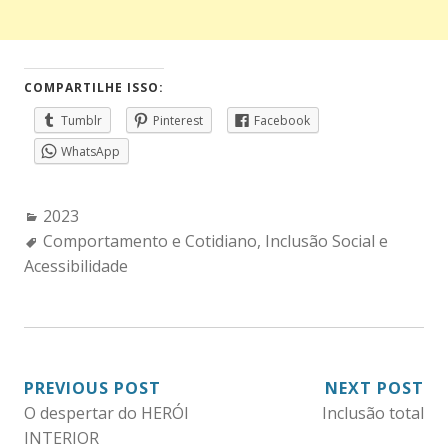
COMPARTILHE ISSO:
Tumblr
Pinterest
Facebook
WhatsApp
Categories:
2023
Tags:
Comportamento e Cotidiano
,
Inclusão Social e
Acessibilidade
NAVEGAÇÃO
PREVIOUS POST
NEXT POST
O despertar do HERÓI
Inclusão total
DE
INTERIOR