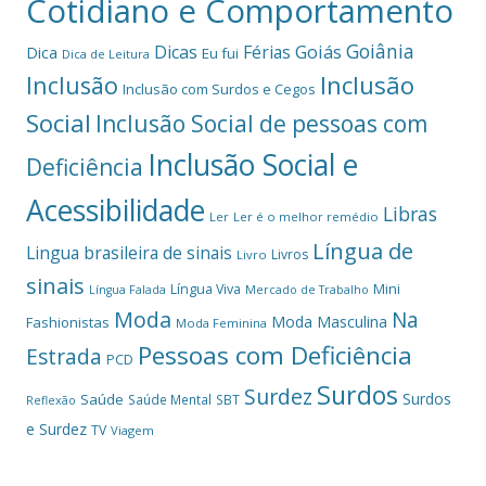
Cotidiano e Comportamento
Goiânia
Dicas
Férias
Goiás
Dica
Eu fui
Dica de Leitura
Inclusão
Inclusão
Inclusão com Surdos e Cegos
Social
Inclusão Social de pessoas com
Inclusão Social e
Deficiência
Acessibilidade
Libras
Ler
Ler é o melhor remédio
Língua de
Lingua brasileira de sinais
Livros
Livro
sinais
Mini
Língua Viva
Língua Falada
Mercado de Trabalho
Moda
Na
Moda Masculina
Fashionistas
Moda Feminina
Pessoas com Deficiência
Estrada
PCD
Surdos
Surdez
Surdos
Saúde
Saúde Mental
SBT
Reflexão
e Surdez
TV
Viagem