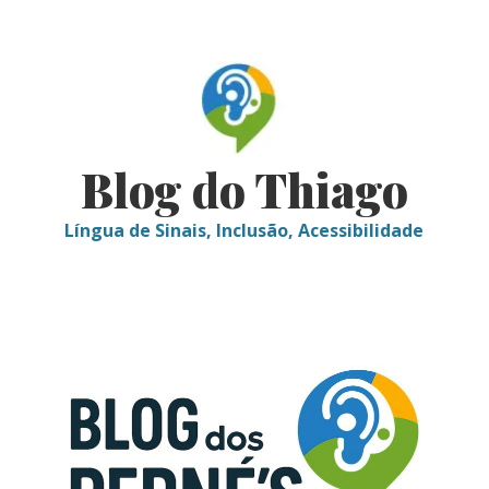
Skip
to
content
Blog do Thiago
Língua de Sinais, Inclusão, Acessibilidade