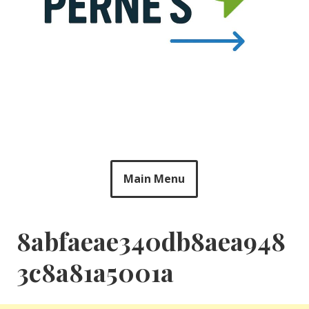
Main Menu
8abfaeae340db8aea948
3c8a81a5001a