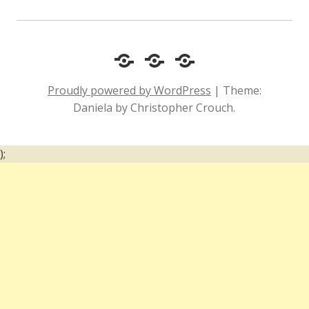
Cotidiano
Inclusão
Diário
e
Social
de
Proudly powered by WordPress
|
Theme:
Comportamento
e
um
Daniela by Christopher Crouch.
Acessibilidade
surdo
);