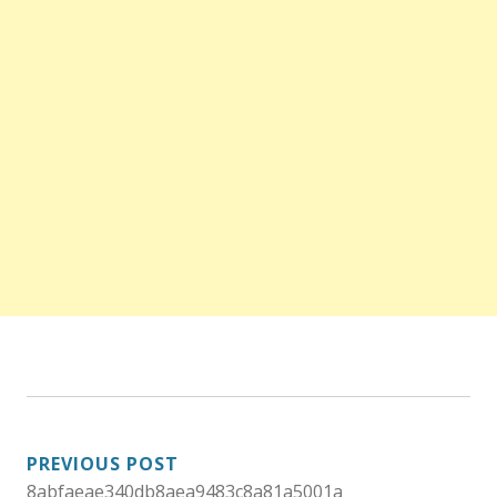
NAVEGAÇÃO
PREVIOUS POST
8abfaeae340db8aea9483c8a81a5001a