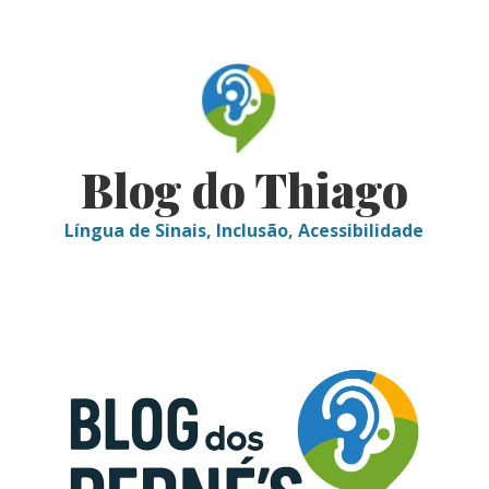
Skip
to
content
Blog do Thiago
Língua de Sinais, Inclusão, Acessibilidade