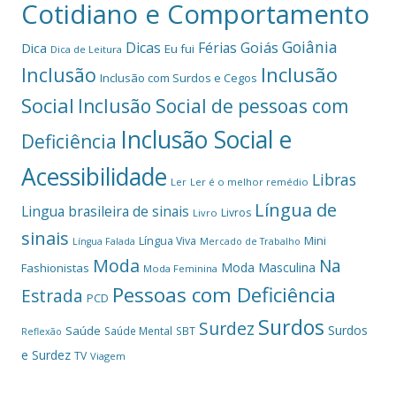
Cotidiano e Comportamento
Goiânia
Dicas
Férias
Goiás
Dica
Eu fui
Dica de Leitura
Inclusão
Inclusão
Inclusão com Surdos e Cegos
Social
Inclusão Social de pessoas com
Inclusão Social e
Deficiência
Acessibilidade
Libras
Ler
Ler é o melhor remédio
Língua de
Lingua brasileira de sinais
Livros
Livro
sinais
Mini
Língua Viva
Língua Falada
Mercado de Trabalho
Moda
Na
Moda Masculina
Fashionistas
Moda Feminina
Pessoas com Deficiência
Estrada
PCD
Surdos
Surdez
Surdos
Saúde
Saúde Mental
SBT
Reflexão
e Surdez
TV
Viagem