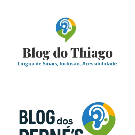
Skip
to
content
Blog do Thiago
Língua de Sinais, Inclusão, Acessibilidade