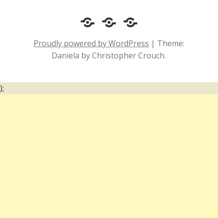
Cotidiano
Inclusão
Diário
e
Social
de
Proudly powered by WordPress
|
Theme:
Comportamento
e
um
Daniela by Christopher Crouch.
Acessibilidade
surdo
);