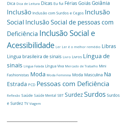
Goiânia
Dicas
Férias
Goiás
Dica
Eu fui
Dica de Leitura
Inclusão
Inclusão
Inclusão com Surdos e Cegos
Social
Inclusão Social de pessoas com
Inclusão Social e
Deficiência
Acessibilidade
Libras
Ler
Ler é o melhor remédio
Língua de
Lingua brasileira de sinais
Livros
Livro
sinais
Mini
Língua Viva
Língua Falada
Mercado de Trabalho
Moda
Na
Moda Masculina
Fashionistas
Moda Feminina
Pessoas com Deficiência
Estrada
PCD
Surdos
Surdez
Surdos
Saúde
Saúde Mental
SBT
Reflexão
e Surdez
TV
Viagem
___________________________________