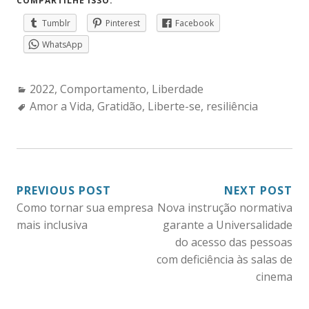
COMPARTILHE ISSO:
Tumblr
Pinterest
Facebook
WhatsApp
Categories:
2022
,
Comportamento
,
Liberdade
Tags:
Amor a Vida
,
Gratidão
,
Liberte-se
,
resiliência
NAVEGAÇÃO
PREVIOUS POST
NEXT POST
Como tornar sua empresa
Nova instrução normativa
DE
mais inclusiva
garante a Universalidade
POST
do acesso das pessoas
com deficiência às salas de
cinema