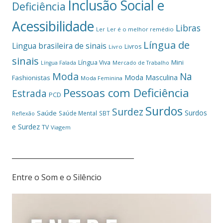
Inclusão Social e
Deficiência
Acessibilidade
Libras
Ler
Ler é o melhor remédio
Língua de
Lingua brasileira de sinais
Livros
Livro
sinais
Mini
Língua Viva
Língua Falada
Mercado de Trabalho
Moda
Na
Moda Masculina
Fashionistas
Moda Feminina
Pessoas com Deficiência
Estrada
PCD
Surdos
Surdez
Surdos
Saúde
Saúde Mental
SBT
Reflexão
e Surdez
TV
Viagem
___________________________________
Entre o Som e o Silêncio