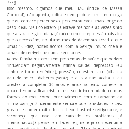
72kg.
Isso mesmo, digamos que meu IMC (Índice de Massa
Corporal), não aponta, indica e nem pede e sim clama, roga
que eu comece perder peso, pois estou cada mais longe do
peso ideal. Meu colesterol já esteve melhor e as vezes sinto
que a taxa de glicemia (açúcar) no meu corpo está mais alta
que o necessário, no último mês de dezembro acredito que
umas 10 (dez) noites acordei com a bexiga muito cheia é
uma sede terrível que nunca senti antes.
Minha família materna tem problemas de saúde que podem
“influenciar” negativamente minha saúde: depressão (eu
tenho, e tomo remédios), pressão, colesterol alto (olha eu
aqui de novo), diabetes (será?) e a lista não acaba. E eu
prestes a completar 30 anos e ainda solteiro, comecei a
pouco tempo a ficar triste e a se sentir incomodado com as
formas do meu corpo, principalmente com o tamanho da
minha barriga. Sinceramente sempre odiei atividades físicas,
gosto de comer muito doce e bebo bastante refrigerante, e
reconheço que isso tem causado os problemas já
mencionados.Já pensei em fazer regime e já comecei uma
vez e perdi mais de 4kg, cheguei a 78kg. Mas desanimei