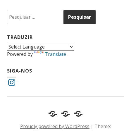
Pesquisar
por:
TRADUZIR
Powered by
Translate
SIGA-NOS
Instagram
Cotidiano
Inclusão
Diário
e
Social
de
Proudly powered by WordPress
|
Theme:
Comportamento
e
um