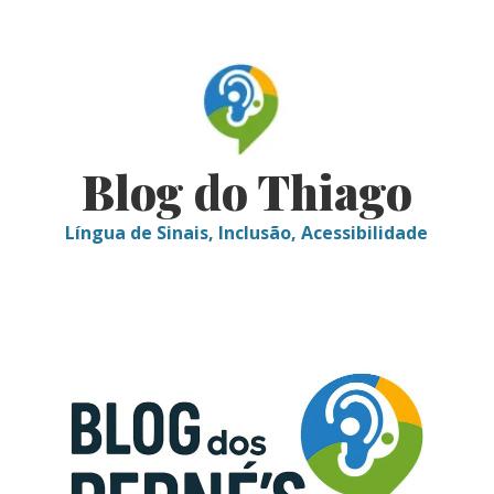
Skip
to
content
Blog do Thiago
Língua de Sinais, Inclusão, Acessibilidade