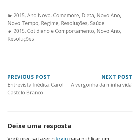
Categories:
2015
,
Ano Novo
,
Comemore
,
Dieta
,
Novo Ano
,
Novo Tempo
,
Regime
,
Resoluções
,
Saúde
Tags:
2015
,
Cotidiano e Comportamento
,
Novo Ano
,
Resoluções
NAVEGAÇÃO
PREVIOUS POST
NEXT POST
Entrevista Inédita: Carol
A vergonha da minha vida!
DE
Castelo Branco
POST
Deixe uma resposta
Você precisa fazer o
login
para publicar um