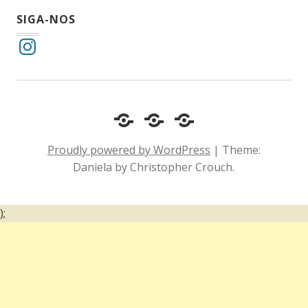
SIGA-NOS
Instagram
Cotidiano
Inclusão
Diário
e
Social
de
Proudly powered by WordPress
|
Theme:
Comportamento
e
um
Daniela by Christopher Crouch.
Acessibilidade
surdo
);