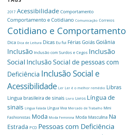
TAGS
Acessibilidade
Comportamento
2017
Comportamento e Cotidiano
Correios
Comunicação
Cotidiano e Comportamento
Goiânia
Dicas
Férias
Goiás
Dica
Eu fui
Dica de Leitura
Inclusão
Inclusão
Inclusão com Surdos e Cegos
Social
Inclusão Social de pessoas com
Inclusão Social e
Deficiência
Acessibilidade
Libras
Ler
Ler é o melhor remédio
Língua de
Lingua brasileira de sinais
Livros
Livro
sinais
Mini
Língua Viva
Língua Falada
Mercado de Trabalho
Moda
Na
Moda Masculina
Fashionistas
Moda Feminina
Pessoas com Deficiência
Estrada
PCD