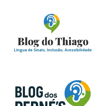
Skip
to
content
Blog do Thiago
Língua de Sinais, Inclusão, Acessibilidade