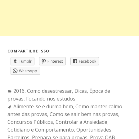
COMPARTILHE ISSO:
Tumblr
Pinterest
Facebook
WhatsApp
Categories:
2016
,
Como desestressar
,
Dicas
,
Época de
provas
,
Focando nos estudos
Tags:
Alimente-se e durma bem
,
Como manter calmo
antes das provas
,
Como se sair bem nas provas
,
Concursos Públicos
,
Controlar a Ansiedade
,
Cotidiano e Comportamento
,
Oportunidades
,
Parceiros
,
Prepara-se para provas
,
Prova OAB
,