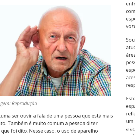
enf
com
esp
voz
Sou
atu
área
pes
esp
ace
resp
Est
gem: Reprodução
esp
refl
tuma ser ouvir a fala de uma pessoa que está mais
um 
nto. Também é muito comum a pessoa dizer
a ac
que foi dito. Nesse caso, o uso de aparelho