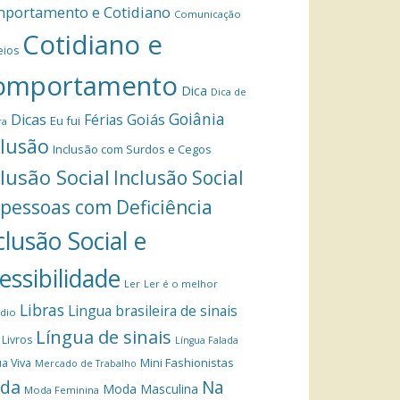
portamento e Cotidiano
Comunicação
Cotidiano e
eios
omportamento
Dica
Dica de
Goiânia
Dicas
Férias
Goiás
Eu fui
ra
clusão
Inclusão com Surdos e Cegos
clusão Social
Inclusão Social
 pessoas com Deficiência
clusão Social e
essibilidade
Ler
Ler é o melhor
Libras
Lingua brasileira de sinais
dio
Língua de sinais
Livros
Língua Falada
Mini Fashionistas
a Viva
Mercado de Trabalho
da
Na
Moda Masculina
Moda Feminina