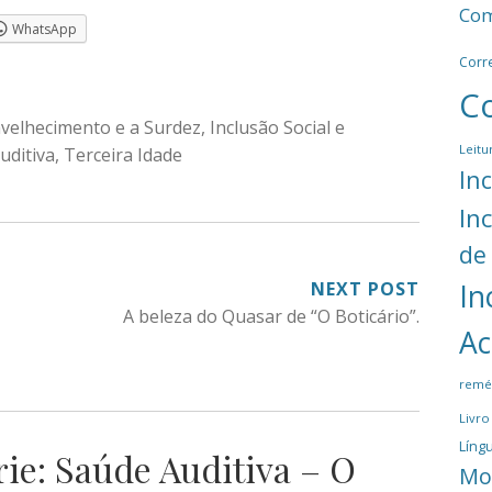
Com
WhatsApp
Corr
C
velhecimento e a Surdez
,
Inclusão Social e
Leitu
uditiva
,
Terceira Idade
In
In
de
NEXT POST
In
A beleza do Quasar de “O Boticário”.
Ac
remé
Livro
Língu
rie: Saúde Auditiva – O
Mo