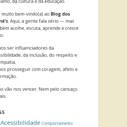
alho, da cultura e da educação.
a muito bem-vindo(a) ao
Blog dos
né’s
. Aqui, a gente fala sério — mas
bém acolhe, escuta, aprende e cresce
o.
os ser influenciadores da
sibilidade, da inclusão, do respeito e
empatia.
os prosseguir com coragem, afeto e
ormação.
ão vão nos vencer. Nem pelo cansaço.
is.
GS
Acessibilidade
Comportamento