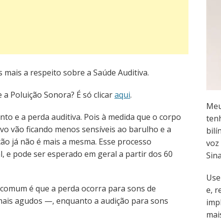
s mais a respeito sobre a Saúde Auditiva.
 a Poluição Sonora? É só clicar
aqui
.
Meu
to e a perda auditiva. Pois à medida que o corpo
ten
tivo vão ficando menos sensíveis ao barulho e a
bilí
ão já não é mais a mesma. Esse processo
voz 
, e pode ser esperado em geral a partir dos 60
Sin
Use
 comum é que a perda ocorra para sons de
e, 
 mais agudos —, enquanto a audição para sons
imp
mai