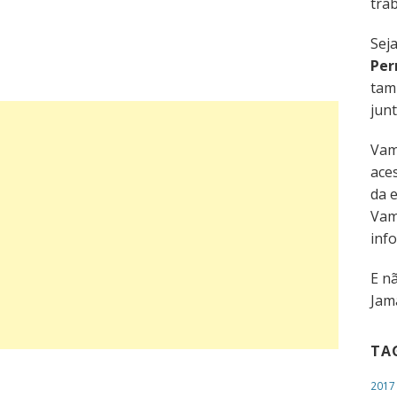
trab
Sej
Per
tam
junt
Vam
aces
da 
Vam
inf
E n
Jama
TA
2017