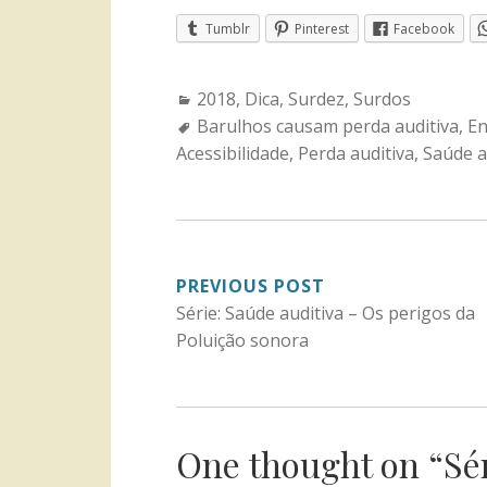
Tumblr
Pinterest
Facebook
Categories:
2018
,
Dica
,
Surdez
,
Surdos
Tags:
Barulhos causam perda auditiva
,
En
Acessibilidade
,
Perda auditiva
,
Saúde a
NAVEGAÇÃO
PREVIOUS POST
Série: Saúde auditiva – Os perigos da
DE
Poluição sonora
POST
One thought on “
Sé