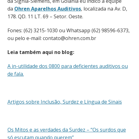
da Signia-Siemens, em Goiânia eu indico a equipe
da
Ohren Aparelhos Auditivos
, localizada na Av. D,
178. QD. 11 LT. 69 – Setor. Oeste.
Fones: (62) 3215-1030 ou Whatsapp (62) 98596-6373,
ou pelo e-mail: contato@ohren.com.br
Leia também aqui no blog:
A in-utilidade dos 0800 para deficientes auditivos ou
de fala.
Artigos sobre Inclusão, Surdez e Língua de Sinais
Os Mitos e as verdades da Surdez – “Os surdos que
só escutam quando querem”