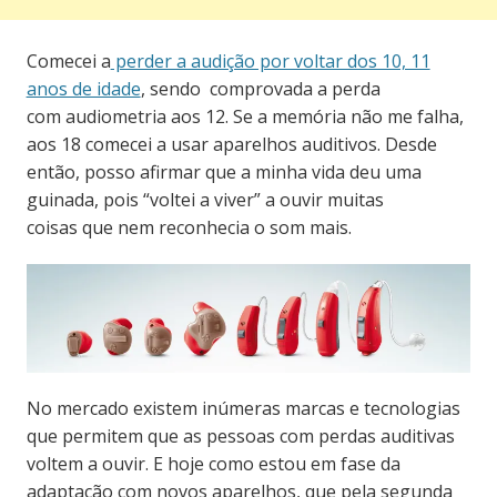
Comecei a
perder a audição por voltar dos 10, 11
anos de idade
, sendo
comprovada a perda
com
audiometria
aos 12.
Se a memória não me falha,
aos 18 comecei a usar aparelhos auditivos. Desde
então, posso afirmar que a minha vida deu uma
guinada, pois “voltei a viver” a ouvir muitas
coisas que nem reconhecia o som mais.
No mercado existem inúmeras marcas e tecnologias
que permitem que as pessoas com perdas auditivas
voltem a ouvir. E hoje como estou em fase da
adaptação com novos aparelhos, que pela segunda