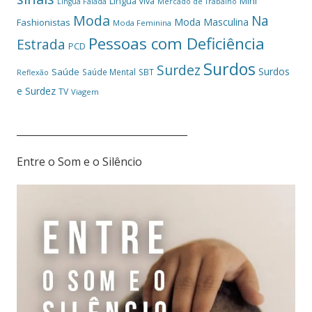
Mini
Língua Viva
Língua Falada
Mercado de Trabalho
Moda
Na
Moda Masculina
Fashionistas
Moda Feminina
Pessoas com Deficiência
Estrada
PCD
Surdos
Surdez
Surdos
Saúde
Saúde Mental
SBT
Reflexão
e Surdez
TV
Viagem
___________________________________
Entre o Som e o Silêncio