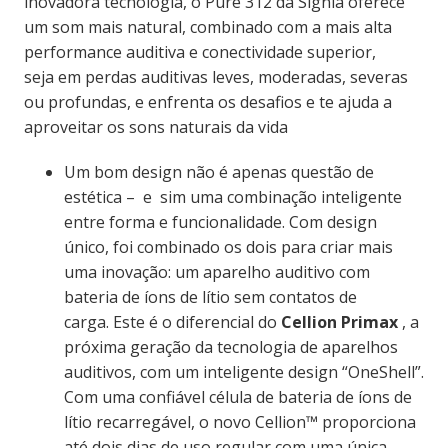
inovadora tecnologia, o
Pure
312 da
Signia
oferece
um som mais natural, combinado com a mais alta
performance auditiva e conectividade superior,
seja
em perdas auditivas leves, moderadas, severas
ou profundas, e
enfrenta os desafios e te ajuda a
aproveitar os sons naturais da vida
Um bom design não é apenas questão de
estética – e sim uma combinação inteligente
entre forma e funcionalidade. Com design
único,
foi combinado os dois para criar mais
uma inovação: um aparelho auditivo com
bateria de íons de lítio sem contatos de
carga.
Este é o diferencial do
Cellion
Primax
,
a
próxima geração da tecnologia de aparelhos
auditivos, com um inteligente design “
OneShell
”.
Com uma confiável célula de bateria de íons de
lítio recarregável, o novo
Cellion
™ proporciona
até dois dias de uso regular com uma única