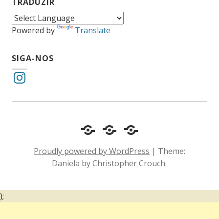
TRADUZIR
Powered by
Translate
SIGA-NOS
Instagram
Cotidiano
Inclusão
Diário
e
Social
de
Proudly powered by WordPress
|
Theme:
Comportamento
e
um
Daniela by Christopher Crouch.
Acessibilidade
surdo
);