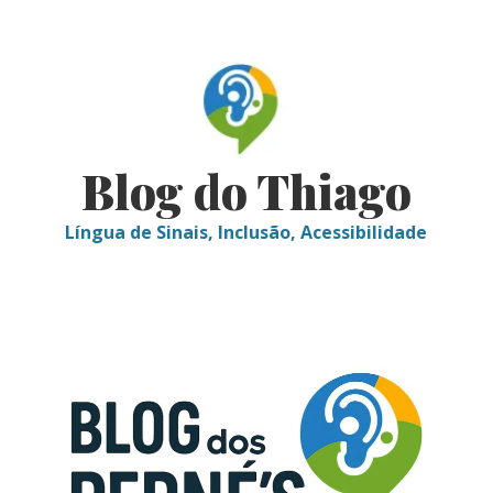
Skip
to
content
Blog do Thiago
Língua de Sinais, Inclusão, Acessibilidade