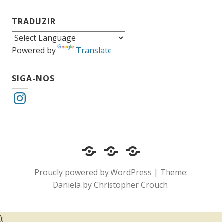
TRADUZIR
Powered by
Translate
SIGA-NOS
Instagram
Cotidiano
Inclusão
Diário
e
Social
de
Proudly powered by WordPress
|
Theme:
Comportamento
e
um
Daniela by Christopher Crouch.
Acessibilidade
surdo
);