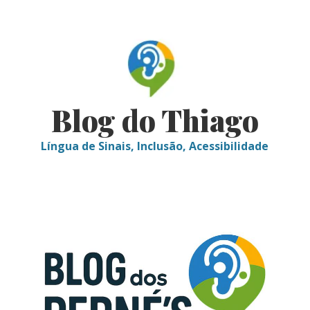
Skip
to
content
Blog do Thiago
Língua de Sinais, Inclusão, Acessibilidade