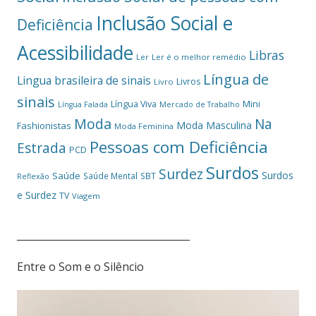
Inclusão Social e
Deficiência
Acessibilidade
Libras
Ler
Ler é o melhor remédio
Língua de
Lingua brasileira de sinais
Livros
Livro
sinais
Mini
Língua Viva
Língua Falada
Mercado de Trabalho
Moda
Na
Moda Masculina
Fashionistas
Moda Feminina
Pessoas com Deficiência
Estrada
PCD
Surdos
Surdez
Surdos
Saúde
Saúde Mental
SBT
Reflexão
e Surdez
TV
Viagem
___________________________________
Entre o Som e o Silêncio