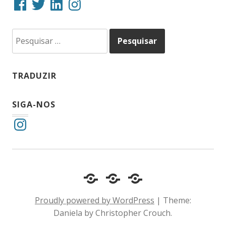
Pesquisar
por:
TRADUZIR
SIGA-NOS
Instagram
Cotidiano
Inclusão
Diário
e
Social
de
Proudly powered by WordPress
|
Theme:
Comportamento
e
um
Daniela by Christopher Crouch.
Acessibilidade
surdo