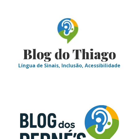
Skip
to
content
Blog do Thiago
Língua de Sinais, Inclusão, Acessibilidade