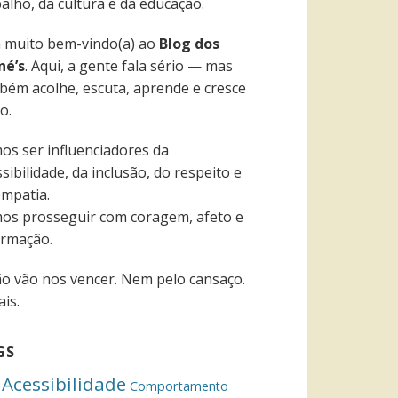
alho, da cultura e da educação.
a muito bem-vindo(a) ao
Blog dos
né’s
. Aqui, a gente fala sério — mas
bém acolhe, escuta, aprende e cresce
o.
os ser influenciadores da
sibilidade, da inclusão, do respeito e
empatia.
os prosseguir com coragem, afeto e
ormação.
ão vão nos vencer. Nem pelo cansaço.
is.
GS
Acessibilidade
Comportamento