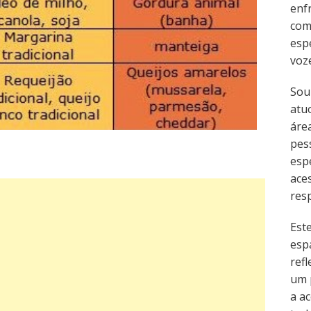
enf
com
esp
voz
Sou
atu
área
pes
esp
ace
resp
Est
esp
refl
um 
a ac