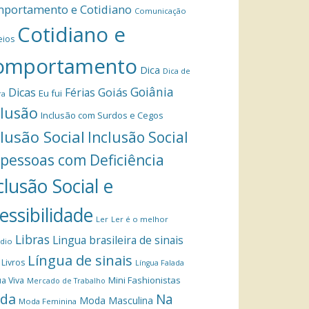
portamento e Cotidiano
Comunicação
Cotidiano e
eios
omportamento
Dica
Dica de
Goiânia
Dicas
Férias
Goiás
Eu fui
ra
clusão
Inclusão com Surdos e Cegos
clusão Social
Inclusão Social
 pessoas com Deficiência
clusão Social e
essibilidade
Ler
Ler é o melhor
Libras
Lingua brasileira de sinais
dio
Língua de sinais
Livros
Língua Falada
Mini Fashionistas
a Viva
Mercado de Trabalho
da
Na
Moda Masculina
Moda Feminina