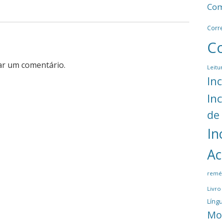
Com
Corr
C
ar um comentário.
Leitu
In
In
de
In
Ac
remé
Livro
Língu
Mo