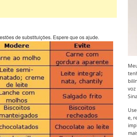
gestões de substituições. Espere que os ajude.
Meu
ten
bilí
voz 
Sin
Use
e, 
imp
mai