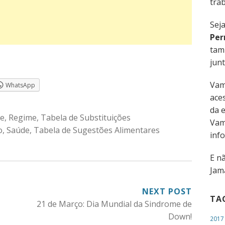
trab
Sej
Per
tam
junt
Vam
WhatsApp
aces
da 
de
,
Regime
,
Tabela de Substituições
Vam
o
,
Saúde
,
Tabela de Sugestões Alimentares
inf
E n
Jama
NEXT POST
TA
21 de Março: Dia Mundial da Sindrome de
Down!
2017