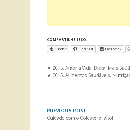
COMPARTILHE ISSO:
Tumblr
Pinterest
Facebook
Categories:
2015
,
Amor a Vida
,
Dieta
,
Mais Saú
Tags:
2015
,
Alimentos Saudáveis
,
Nutriçã
NAVEGAÇÃO
PREVIOUS POST
Cuidado com o Colesterol alto!
DE