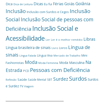
Goiânia
Dicas
Férias
Goiás
Dica
Eu fui
Dica de Leitura
Inclusão
Inclusão
Inclusão com Surdos e Cegos
Social
Inclusão Social de pessoas com
Inclusão Social e
Deficiência
Acessibilidade
Libras
Ler
Ler é o melhor remédio
Língua de
Lingua brasileira de sinais
Livros
Livro
sinais
Mini
Língua Viva
Língua Falada
Mercado de Trabalho
Moda
Na
Moda Masculina
Fashionistas
Moda Feminina
Pessoas com Deficiência
Estrada
PCD
Surdos
Surdez
Surdos
Saúde
Saúde Mental
SBT
Reflexão
e Surdez
TV
Viagem
___________________________________