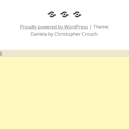
Cotidiano
Inclusão
Diário
e
Social
de
Proudly powered by WordPress
|
Theme:
Comportamento
e
um
Daniela by Christopher Crouch.
Acessibilidade
surdo
);