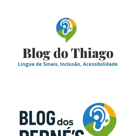
Skip
to
content
Blog do Thiago
Língua de Sinais, Inclusão, Acessibilidade