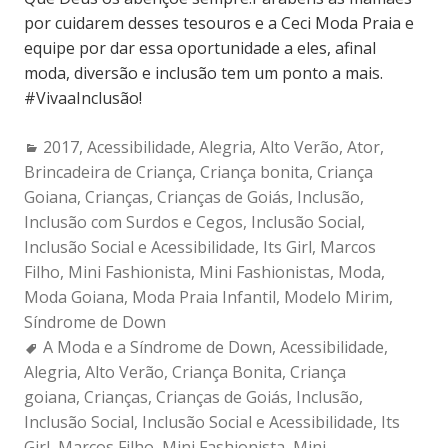
por cuidarem desses tesouros e a Ceci Moda Praia e
equipe por dar essa oportunidade a eles, afinal
moda, diversão e inclusão tem um ponto a mais.
#VivaaInclusão!
Categories:
2017
,
Acessibilidade
,
Alegria
,
Alto Verão
,
Ator
,
Brincadeira de Criança
,
Criança bonita
,
Criança
Goiana
,
Crianças
,
Crianças de Goiás
,
Inclusão
,
Inclusão com Surdos e Cegos
,
Inclusão Social
,
Inclusão Social e Acessibilidade
,
Its Girl
,
Marcos
Filho
,
Mini Fashionista
,
Mini Fashionistas
,
Moda
,
Moda Goiana
,
Moda Praia Infantil
,
Modelo Mirim
,
Síndrome de Down
Tags:
A Moda e a Síndrome de Down
,
Acessibilidade
,
Alegria
,
Alto Verão
,
Criança Bonita
,
Criança
goiana
,
Crianças
,
Crianças de Goiás
,
Inclusão
,
Inclusão Social
,
Inclusão Social e Acessibilidade
,
Its
Girl
,
Marcos Filho
,
Mini Fashionista
,
Mini