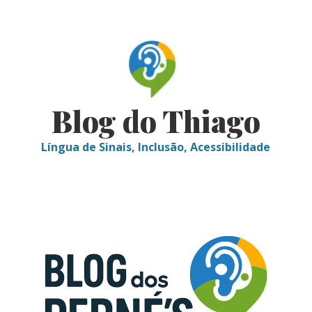
Skip
to
content
Blog do Thiago
Língua de Sinais, Inclusão, Acessibilidade