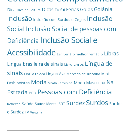
Goiânia
Dicas
Férias
Goiás
Dica
Eu fui
Dica de Leitura
Inclusão
Inclusão
Inclusão com Surdos e Cegos
Social
Inclusão Social de pessoas com
Inclusão Social e
Deficiência
Acessibilidade
Libras
Ler
Ler é o melhor remédio
Língua de
Lingua brasileira de sinais
Livros
Livro
sinais
Mini
Língua Viva
Língua Falada
Mercado de Trabalho
Moda
Na
Moda Masculina
Fashionistas
Moda Feminina
Pessoas com Deficiência
Estrada
PCD
Surdos
Surdez
Surdos
Saúde
Saúde Mental
SBT
Reflexão
e Surdez
TV
Viagem
___________________________________