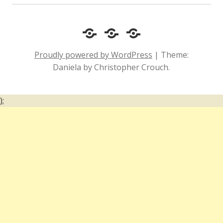
Cotidiano
Inclusão
Diário
e
Social
de
Proudly powered by WordPress
|
Theme:
Comportamento
e
um
Daniela by Christopher Crouch.
Acessibilidade
surdo
);