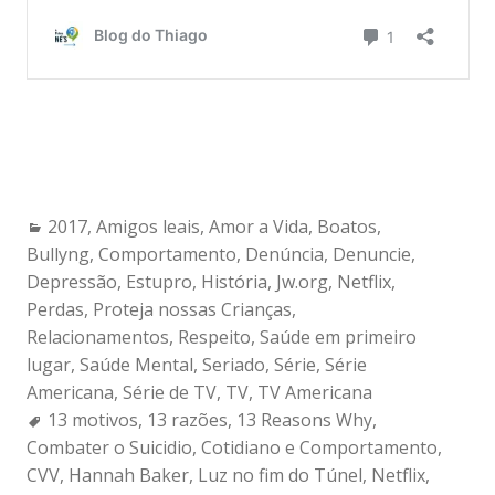
Categories:
2017
,
Amigos leais
,
Amor a Vida
,
Boatos
,
Bullyng
,
Comportamento
,
Denúncia
,
Denuncie
,
Depressão
,
Estupro
,
História
,
Jw.org
,
Netflix
,
Perdas
,
Proteja nossas Crianças
,
Relacionamentos
,
Respeito
,
Saúde em primeiro
lugar
,
Saúde Mental
,
Seriado
,
Série
,
Série
Americana
,
Série de TV
,
TV
,
TV Americana
Tags:
13 motivos
,
13 razões
,
13 Reasons Why
,
Combater o Suicidio
,
Cotidiano e Comportamento
,
CVV
,
Hannah Baker
,
Luz no fim do Túnel
,
Netflix
,