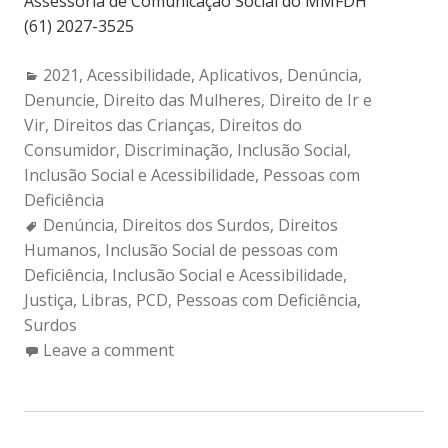
Assessoria de Comunicação Social do MMFDH
(61) 2027-3525
Categories:
2021
,
Acessibilidade
,
Aplicativos
,
Denúncia
,
Denuncie
,
Direito das Mulheres
,
Direito de Ir e
Vir
,
Direitos das Crianças
,
Direitos do
Consumidor
,
Discriminação
,
Inclusão Social
,
Inclusão Social e Acessibilidade
,
Pessoas com
Deficiência
Tags:
Denúncia
,
Direitos dos Surdos
,
Direitos
Humanos
,
Inclusão Social de pessoas com
Deficiência
,
Inclusão Social e Acessibilidade
,
Justiça
,
Libras
,
PCD
,
Pessoas com Deficiência
,
Surdos
Leave a comment