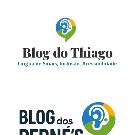
Skip
to
content
Blog do Thiago
Língua de Sinais, Inclusão, Acessibilidade