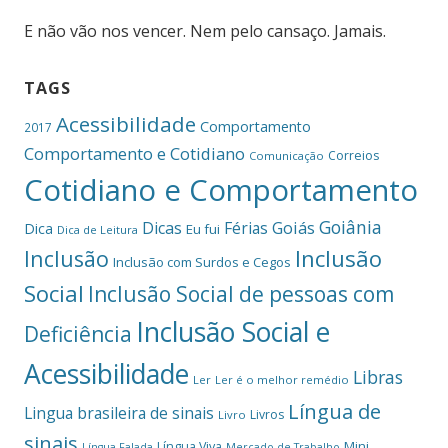
E não vão nos vencer. Nem pelo cansaço. Jamais.
TAGS
Acessibilidade
Comportamento
2017
Comportamento e Cotidiano
Correios
Comunicação
Cotidiano e Comportamento
Goiânia
Dicas
Férias
Goiás
Dica
Eu fui
Dica de Leitura
Inclusão
Inclusão
Inclusão com Surdos e Cegos
Social
Inclusão Social de pessoas com
Inclusão Social e
Deficiência
Acessibilidade
Libras
Ler
Ler é o melhor remédio
Língua de
Lingua brasileira de sinais
Livros
Livro
sinais
Mini
Língua Viva
Língua Falada
Mercado de Trabalho