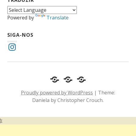
TRADUZIR
Powered by
Translate
SIGA-NOS
Instagram
Cotidiano
Inclusão
Diário
e
Social
de
Proudly powered by WordPress
|
Theme:
Comportamento
e
um
Daniela by Christopher Crouch.
Acessibilidade
surdo
);