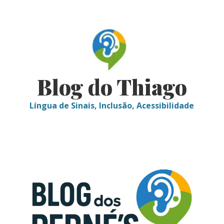
Skip
to
content
Blog do Thiago
Língua de Sinais, Inclusão, Acessibilidade