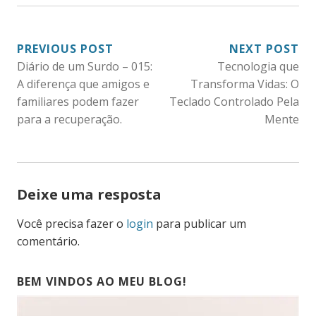
NAVEGAÇÃO
PREVIOUS POST
NEXT POST
Diário de um Surdo – 015:
Tecnologia que
DE
A diferença que amigos e
Transforma Vidas: O
POST
familiares podem fazer
Teclado Controlado Pela
para a recuperação.
Mente
Deixe uma resposta
Você precisa fazer o
login
para publicar um
comentário.
BEM VINDOS AO MEU BLOG!